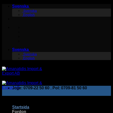
Skip
Svenska
to
Svenska
English
content
Svenska
Svenska
English
Jojje: 0709-22 50 60 . Pol: 0709-81 50 60
Startsida
Fordon