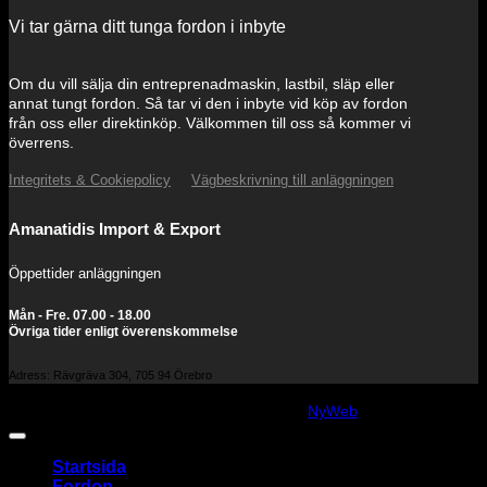
Vi tar gärna ditt tunga fordon i inbyte
Om du vill sälja din entreprenadmaskin, lastbil, släp eller
annat tungt fordon. Så tar vi den i inbyte vid köp av fordon
från oss eller direktinköp. Välkommen till oss så kommer vi
överrens.
Integritets & Cookiepolicy
Vägbeskrivning till anläggningen
Amanatidis Import & Export
Öppettider anläggningen
Mån - Fre. 07.00 - 18.00
Övriga tider enligt överenskommelse
Adress: Rävgräva 304, 705 94 Örebro
Copyright 2026 ©
amanatidis.se
Web:
NyWeb
Startsida
Fordon