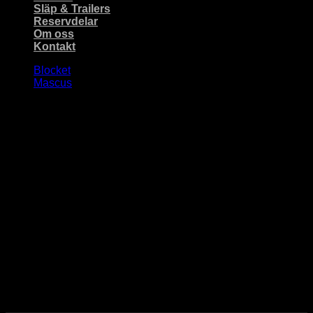
Släp & Trailers
Reservdelar
Om oss
Kontakt
Blocket
Mascus
Lägger grunden
för möjligheter