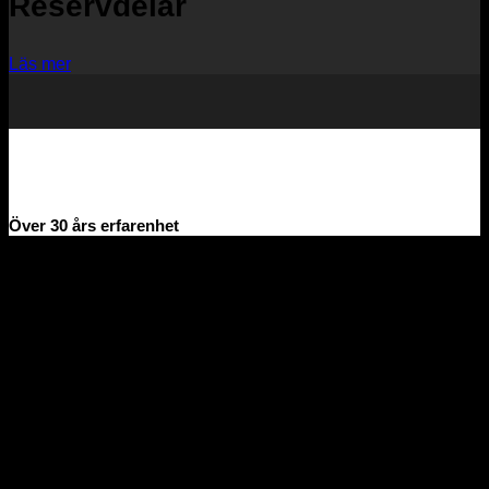
Reservdelar
Läs mer
Över 30 års erfarenhet
Amanatidis Import & Export AB – Erfarenhet,
kvalitet och förtroende sedan 1978
Amanatidis Import & Export AB är ett familjeägt företag i
Örebro
med över 45 års erfarenhet av
köp och försäljning
av begagnade lastbilar, entreprenadmaskiner och
trailers
.
Vi erbjuder ett brett sortiment av fordon och maskiner för
entreprenad, transport och industri – alltid noggrant utvalda
för kvalitet och funktion. Genom lång branscherfarenhet och