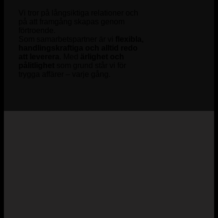
Vi tror på långsiktiga relationer och
på att framgång skapas genom
förtroende.
Som samarbetspartner är vi
flexibla,
handlingskraftiga och alltid redo
att leverera
. Med
ärlighet och
pålitlighet
som grund står vi för
trygga affärer – varje gång.